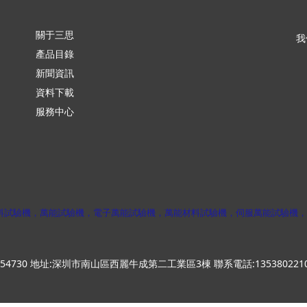
關于三思
我
產品目錄
新聞資訊
資料下載
服務中心
料試驗機，萬能試驗機，電子萬能試驗機，萬能材料試驗機，伺服萬能試驗機，
54730
地址:深圳市南山區西麗牛成第二工業區3棟
聯系電話:135380221