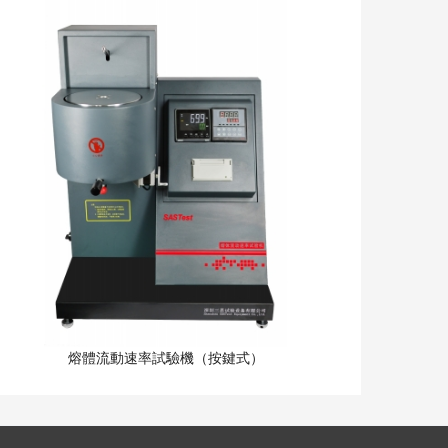
熔體流動速率試驗機（按鍵式）