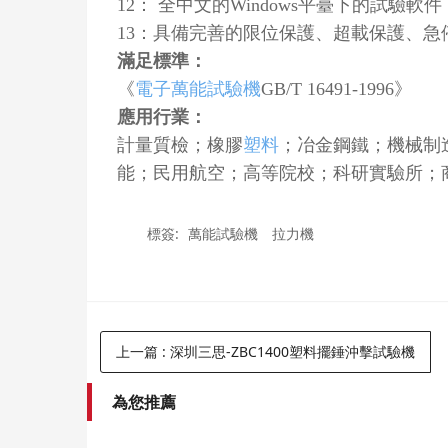
12： 全中文的Windows平臺下的試
13：具備完善的限位保護、超載保護、急
滿足標準：
《
電子萬能試驗機
GB/T 16491-1996》
應用行業：
計量質檢；橡膠
塑料
；冶金鋼鐵；機械制
能；民用航空；高等院校；科研實驗所；
標簽:
萬能試驗機
拉力機
上一篇
: 深圳三思-ZBC1400塑料擺錘沖擊試驗機
為您推薦