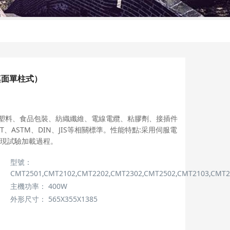
桌面單柱式）
箔、塑料、食品包裝、紡織纖維、電線電纜、粘膠劑、接插件
、ASTM、DIN、JIS等相關標準。性能特點:采用伺服電
現試驗加載過程。
型號：
CMT2501,CMT2102,CMT2202,CMT2302,CMT2502,CMT2103,CMT2
主機功率：
400W
外形尺寸：
565X355X1385