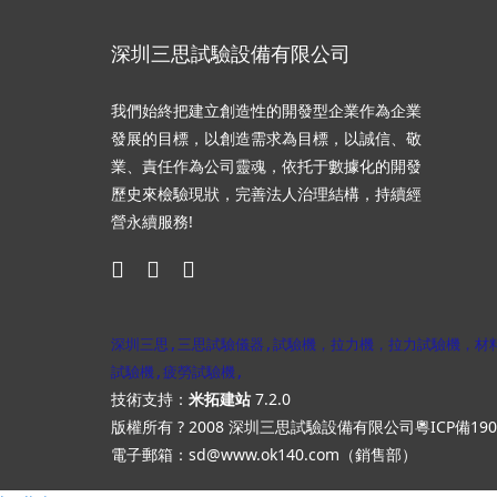
深圳三思試驗設備有限公司
我們始終把建立創造性的開發型企業作為企業
發展的目標，以創造需求為目標，以誠信、敬
業、責任作為公司靈魂，依托于數據化的開發
歷史來檢驗現狀，完善法人治理結構，持續經
營永續服務!
深圳三思,三思試驗儀器,試驗機，拉力機，拉力試驗機，材
試驗機,疲勞試驗機,
技術支持：
米拓建站
7.2.0
版權所有 ? 2008 深圳三思試驗設備有限公司
粵ICP備190
電子郵箱：sd@www.ok140.com（銷售部）