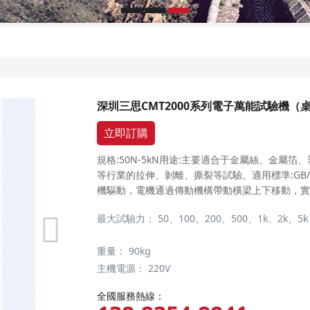
深圳三思CMT2000系列電子萬能試驗機（
立即訂購
規格:50N-5kN用途:主要適合于金屬絲、金屬
等行業的拉伸、剝離、撕裂等試驗。適用標準:GB/T
機驅動，電機通過傳動機構帶動橫梁上下移動，實
最大試驗力：
50、100、200、500、1k、2k、5k
重量：
90kg
主機電源：
220V
全國服務熱線：