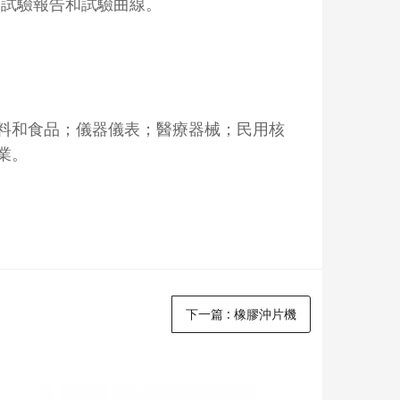
整的試驗報告和試驗曲線。
料和食品；儀器儀表；醫療器械；民用核
業。
下一篇
: 橡膠沖片機