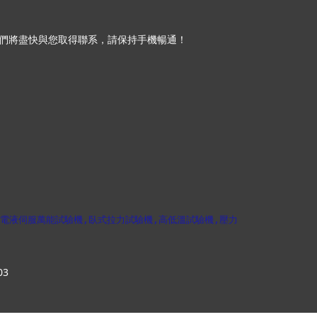
們將盡快與您取得聯系，請保持手機暢通！
電液伺服萬能試驗機,臥式拉力試驗機,高低溫試驗機,壓力
03