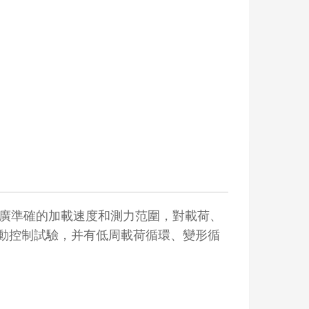
廣準確的加載速度和測力范圍，對載荷、
動控制試驗，并有低周載荷循環、變形循