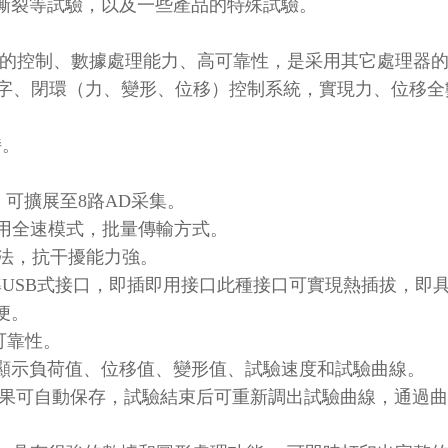
撕裂等試驗，以及一些產品的特殊試驗。
大的控制、數據處理能力、高可靠性，是采用其它處理器
全數字、閉環（力、變形、位移）控制系統，實現力、位移
。
持。
，可擴展至8路AD采集。
s，采用全速模式，批量傳輸方式。
方法，抗干擾能力強。
準USB式接口，即插即用接口此種接口可實現熱插拔，即
便。
可靠性。
態顯示負荷值、位移值、變形值、試驗速度和試驗曲線。
驗結果可自動保存，試驗結束后可重新調出試驗曲線，通過