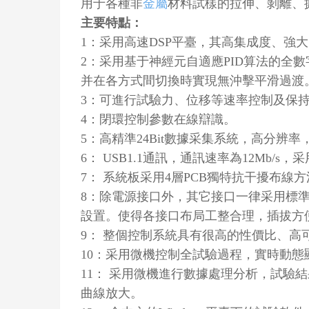
用于各種非
金屬
材料試樣的拉伸、剝離、
主要特點：
1：采用高速DSP平臺，其高集成度、強
2：采用基于神經元自適應PID算法的
并在各方式間切換時實現無沖擊平滑過渡
3：可進行試驗力、位移等速率控制及保
4：閉環控制參數在線辯識。
5：高精準24Bit數據采集系統，高分辨率
6： USB1.1通訊，通訊速率為12Mb/
7： 系統板采用4層PCB獨特抗干擾布線
8：除電源接口外，其它接口一律采用標
設置。使得各接口布局工整合理，插拔方
9： 整個控制系統具有很高的性價比、高
10：采用微機控制全試驗過程，實時動
11： 采用微機進行數據處理分析，試
曲線放大。