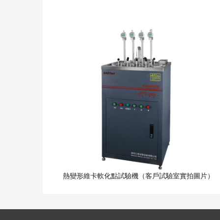
熱變形維卡軟化點試驗機（客戶試驗室實拍圖片）