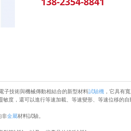
138-2354-8841
電子技術與機械傳動相結合的新型材料
試驗機
，它具有寬
靈敏度，還可以進行等速加載、等速變形、等速位移的自
的非
金屬
材料試驗。