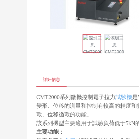
詳細信息
CMT2000系列微機控制電子拉力
試驗機
是
變形、位移的測量和控制有較高的精度和
環、位移循環的功能。
該系列機型主要適用于試驗負荷低于5kN
主要功能：